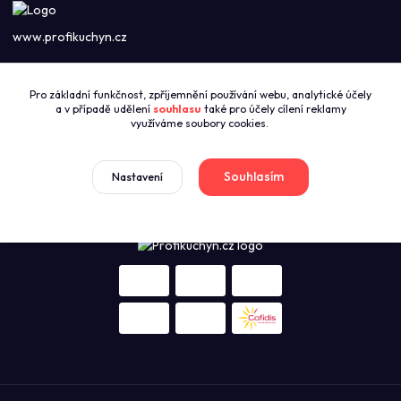
www.profikuchyn.cz
Call centrum PROFIKUCHYN
Pro základní funkčnost, zpříjemnění používání webu, analytické účely
+420774421626
a v případě udělení
souhlasu
také pro účely cílení reklamy
(Po-Pá 8:00-16:00)
využíváme soubory cookies.
sales@profikuchyn.cz
Souhlasím
Nastavení