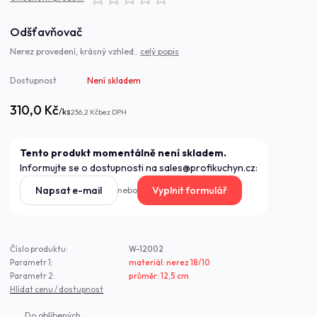
Odšťavňovač
Nerez provedení, krásný vzhled..
celý popis
Dostupnost
Není skladem
310,0 Kč
/
ks
256,2 Kč
bez DPH
Tento produkt momentálně není skladem.
Informujte se o dostupnosti na sales@profikuchyn.cz:
Napsat e-mail
Vyplnit formulář
nebo
Číslo produktu:
W-12002
Parametr 1:
materiál: nerez 18/10
Parametr 2:
průměr: 12,5 cm
Hlídat cenu / dostupnost