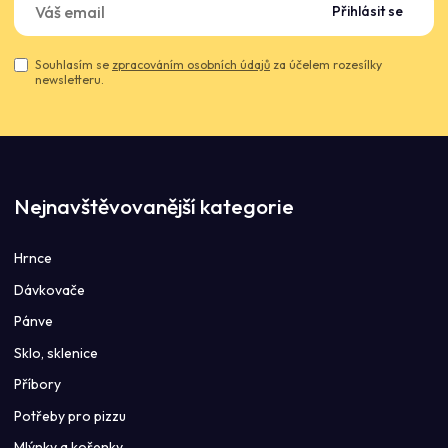
Přihlásit se
Souhlasím se
zpracováním osobních údajů
za účelem rozesílky
newsletteru.
Nejnavštěvovanější kategorie
Hrnce
Dávkovače
Pánve
Sklo, sklenice
Příbory
Potřeby pro pizzu
Mlýnky a kořenky