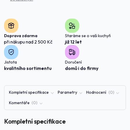
Doprava zdarma
Staráme se o vaši kuchyň
při nákupu nad 2 500 Kč
již 12 let
Jistota
Doručení
kvalitního sortimentu
domů i do firmy
Kompletní specifikace
Parametry
Hodnocení
0
Komentáře
0
Kompletní specifikace