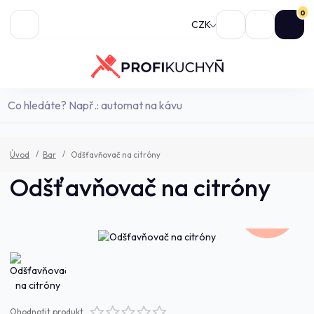
0
CZK
Úvod
Bar
Odšťavňovač na citróny
Odšťavňovač na citróny
341,0 Kč
- 9 %
Ohodnotit produkt