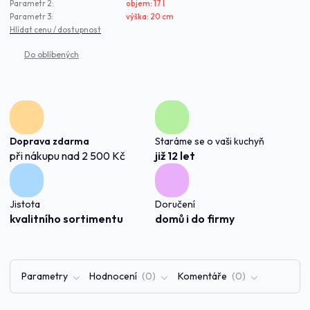
Parametr 2:
objem: 17 l
Parametr 3:
výška: 20 cm
Hlídat cenu / dostupnost
Doprava zdarma
Staráme se o vaši kuchyň
při nákupu nad 2 500 Kč
již 12 let
Jistota
Doručení
kvalitního sortimentu
domů i do firmy
Parametry
Hodnocení
0
Komentáře
0