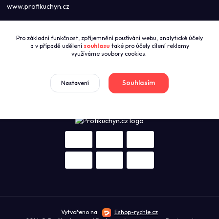
www.profikuchyn.cz
Call centrum PROFIKUCHYN
Pro základní funkčnost, zpříjemnění používání webu, analytické účely
+420774421626
a v případě udělení
souhlasu
také pro účely cílení reklamy
(Po-Pá 8:00-16:00)
využíváme soubory cookies.
sales@profikuchyn.cz
Souhlasím
Nastavení
Vytvořeno na
Eshop-rychle.cz