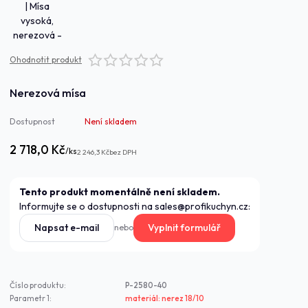
Ohodnotit produkt
Nerezová mísa
Dostupnost
Není skladem
2 718,0 Kč
/
ks
2 246,3 Kč
bez DPH
Tento produkt momentálně není skladem.
Informujte se o dostupnosti na sales@profikuchyn.cz:
Napsat e-mail
Vyplnit formulář
nebo
Číslo produktu:
P-2580-40
Parametr 1:
materiál: nerez 18/10