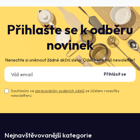
Přihlašte se k odběru
novinek
Nenechte si uniknout žádné akční slevy. Odebírejte náš newsletter!
Přihlásit se
Souhlasím se
zpracováním osobních údajů
za účelem rozesílky
newsletteru.
Nejnavštěvovanější kategorie