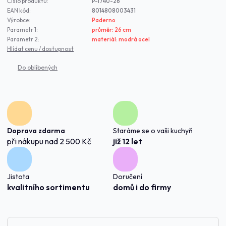
Číslo produktu:
P-1740-26
EAN kód:
8014808003431
Výrobce:
Paderno
Parametr 1:
průměr: 26 cm
Parametr 2:
materiál: modrá ocel
Hlídat cenu / dostupnost
Doprava zdarma
Staráme se o vaši kuchyň
při nákupu nad 2 500 Kč
již 12 let
Jistota
Doručení
kvalitního sortimentu
domů i do firmy