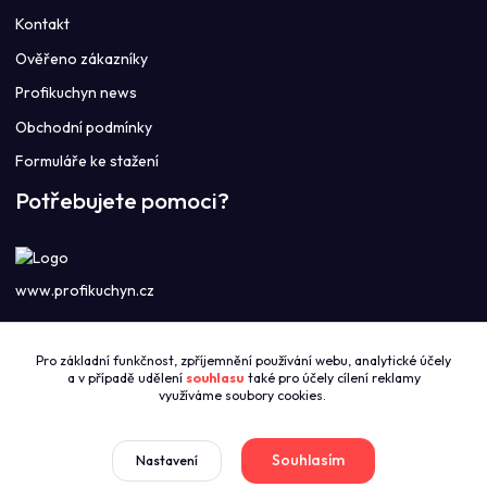
Kontakt
Ověřeno zákazníky
Profikuchyn news
Obchodní podmínky
Formuláře ke stažení
Potřebujete pomoci?
www.profikuchyn.cz
Call centrum PROFIKUCHYN
Pro základní funkčnost, zpříjemnění používání webu, analytické účely
+420774421626
a v případě udělení
souhlasu
také pro účely cílení reklamy
(Po-Pá 8:00-16:00)
využíváme soubory cookies.
sales@profikuchyn.cz
Souhlasím
Nastavení