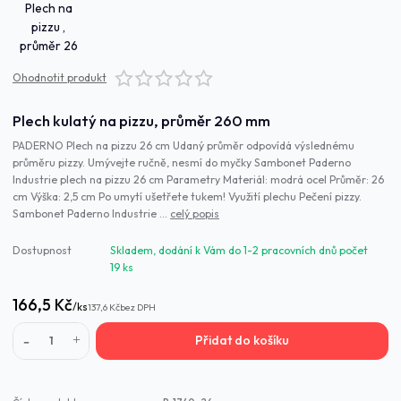
Ohodnotit produkt
Plech kulatý na pizzu, průměr 260 mm
PADERNO Plech na pizzu 26 cm Udaný průměr odpovídá výslednému
průměru pizzy. Umývejte ručně, nesmí do myčky Sambonet Paderno
Industrie plech na pizzu 26 cm Parametry Materiál: modrá ocel Průměr: 26
cm Výška: 2,5 cm Po umytí ušetřete tukem! Využití plechu Pečení pizzy.
Sambonet Paderno Industrie ...
celý popis
Dostupnost
Skladem, dodání k Vám do 1-2 pracovních dnů počet
19 ks
166,5 Kč
/
ks
137,6 Kč
bez DPH
Přidat do košíku