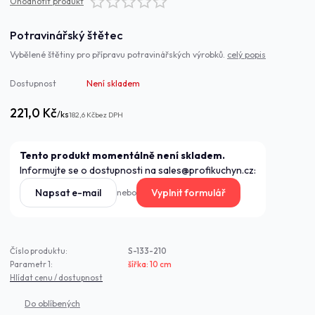
Ohodnotit produkt
Potravinářský štětec
Vybělené štětiny pro přípravu potravinářských výrobků.
celý popis
Dostupnost
Není skladem
221,0 Kč
/
ks
182,6 Kč
bez DPH
Tento produkt momentálně není skladem.
Informujte se o dostupnosti na sales@profikuchyn.cz:
Napsat e-mail
Vyplnit formulář
nebo
Číslo produktu:
S-133-210
Parametr 1:
šířka: 10 cm
Hlídat cenu / dostupnost