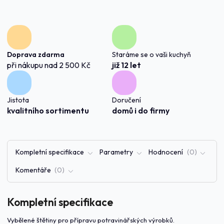
Doprava zdarma
Staráme se o vaši kuchyň
při nákupu nad 2 500 Kč
již 12 let
Jistota
Doručení
kvalitního sortimentu
domů i do firmy
Kompletní specifikace
Parametry
Hodnocení
0
Komentáře
0
Kompletní specifikace
Vybělené štětiny pro přípravu potravinářských výrobků.