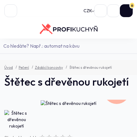
0
CZK
Úvod
Pečení
Zdobící koncovky
Štětec s dřevěnou rukojetí
Štětec s dřevěnou rukojetí
243,0 Kč
- 9 %