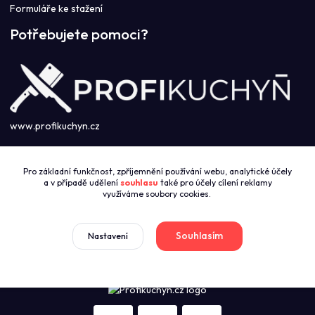
Formuláře ke stažení
Potřebujete pomoci?
www.profikuchyn.cz
Call centrum PROFIKUCHYN
Pro základní funkčnost, zpříjemnění používání webu, analytické účely
+420774421626
a v případě udělení
souhlasu
také pro účely cílení reklamy
(Po-Pá 8:00-16:00)
využíváme soubory cookies.
sales@profikuchyn.cz
Souhlasím
Nastavení