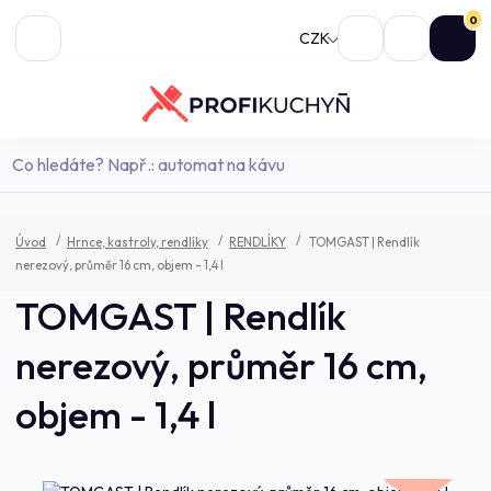
0
CZK
Úvod
Hrnce, kastroly, rendlíky
RENDLÍKY
TOMGAST | Rendlík
nerezový, průměr 16 cm, objem - 1,4 l
TOMGAST | Rendlík
nerezový, průměr 16 cm,
objem - 1,4 l
636,0 Kč
- 7 %