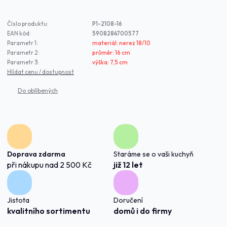
Číslo produktu:
P1-2108-16
EAN kód:
5908284700577
Parametr 1:
materiál: nerez 18/10
Parametr 2:
průměr: 16 cm
Parametr 3:
výška: 7,5 cm
Hlídat cenu / dostupnost
Doprava zdarma
Staráme se o vaši kuchyň
při nákupu nad 2 500 Kč
již 12 let
Jistota
Doručení
kvalitního sortimentu
domů i do firmy