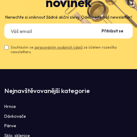
novinek
Nenechte si uniknout žádné akční slevy. Odebírejte náš newsletter!
Přihlásit se
Souhlasím se
zpracováním osobních údajů
za účelem rozesílky
newsletteru.
Nejnavštěvovanější kategorie
Hrnce
Dávkovače
Pánve
Sklo, sklenice