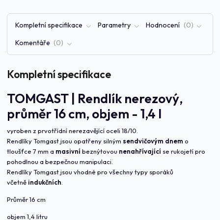
Kompletní specifikace
Parametry
Hodnocení
0
Komentáře
0
Kompletní specifikace
TOMGAST | Rendlík nerezový,
průměr 16 cm, objem - 1,4 l
vyroben z prvotřídní nerezavějící oceli 18/10.
Rendlíky Tomgast jsou opatřeny silným
sendvičovým dnem
o
tloušťce 7 mm a
masivní
beznýtovou
nenahřívající
se rukojetí pro
pohodlnou a bezpečnou manipulaci.
Rendlíky Tomgast jsou vhodné pro všechny typy sporáků
včetně
indukčních
.
Průměr 16 cm
objem 1,4 litru