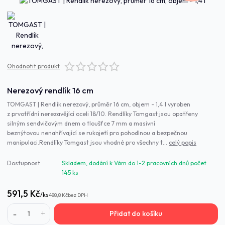
Ohodnotit produkt
Nerezový rendlík 16 cm
TOMGAST | Rendlík nerezový, průměr 16 cm, objem - 1,4 l vyroben
z prvotřídní nerezavějící oceli 18/10. Rendlíky Tomgast jsou opatřeny
silným sendvičovým dnem o tloušťce 7 mm a masivní
beznýtovou nenahřívající se rukojetí pro pohodlnou a bezpečnou
manipulaci.Rendlíky Tomgast jsou vhodné pro všechny t...
celý popis
Dostupnost
Skladem, dodání k Vám do 1-2 pracovních dnů počet
145 ks
591,5 Kč
/
ks
488,8 Kč
bez DPH
Přidat do košíku