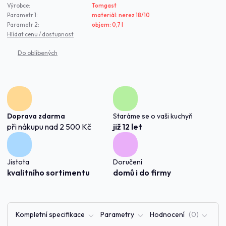
Výrobce:
Tomgast
Parametr 1:
materiál: nerez 18/10
Parametr 2:
objem: 0,7 l
Hlídat cenu / dostupnost
Doprava zdarma
Staráme se o vaši kuchyň
při nákupu nad 2 500 Kč
již 12 let
Jistota
Doručení
kvalitního sortimentu
domů i do firmy
Kompletní specifikace
Parametry
Hodnocení
0