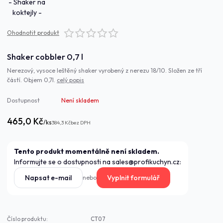
Ohodnotit produkt
Shaker cobbler 0,7 l
Nerezový, vysoce leštěný shaker vyrobený z nerezu 18/10. Složen ze tří
částí. Objem 0,7l.
celý popis
Dostupnost
Není skladem
465,0 Kč
/
ks
384,3 Kč
bez DPH
Tento produkt momentálně není skladem.
Informujte se o dostupnosti na sales@profikuchyn.cz:
Napsat e-mail
Vyplnit formulář
nebo
Číslo produktu:
CT07