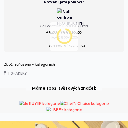
Potřebujete pomoci?
Call centrum PROFIKUCHYN
+420774421626
(Po-Pá 8:00-16:00)
sales@profikuchyn.cz
Zboží zařazeno v kategoriích
SHAKERY
Máme zboží světových značek