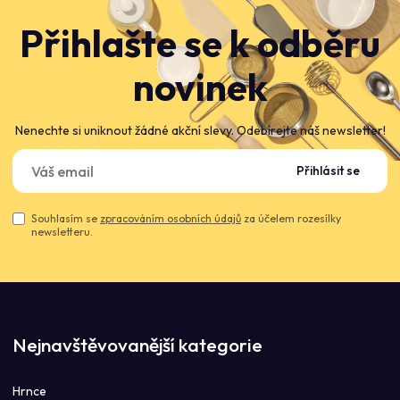
Přihlašte se k odběru
novinek
Nenechte si uniknout žádné akční slevy. Odebírejte náš newsletter!
Přihlásit se
Souhlasím se
zpracováním osobních údajů
za účelem rozesílky
newsletteru.
Nejnavštěvovanější kategorie
Hrnce