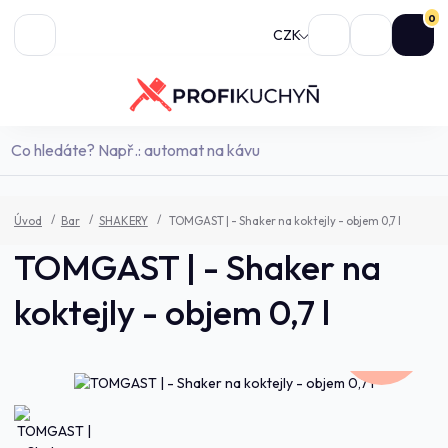
0
CZK
Úvod
Bar
SHAKERY
TOMGAST | - Shaker na koktejly - objem 0,7 l
TOMGAST | - Shaker na
koktejly - objem 0,7 l
532,0 Kč
- 13 %