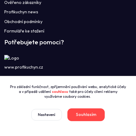
Ověřeno zákazníky
Profikuchyn news
Obchodní podmínky
Formuláře ke stažení
Potřebujete pomoci?
www.profikuchyn.cz
Call centrum PROFIKUCHYN
Pro základní funkčnost, zpříjemnění používání webu, analytické účely
+420774421626
a v případě udělení
souhlasu
také pro účely cílení reklamy
(Po-Pá 8:00-16:00)
využíváme soubory cookies.
sales@profikuchyn.cz
Souhlasím
Nastavení