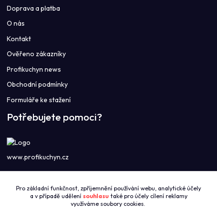
Doprava a platba
O nás
Kontakt
Ověřeno zákazníky
Profikuchyn news
Obchodní podmínky
Formuláře ke stažení
Potřebujete pomoci?
www.profikuchyn.cz
Call centrum PROFIKUCHYN
Pro základní funkčnost, zpříjemnění používání webu, analytické účely
+420774421626
a v případě udělení
souhlasu
také pro účely cílení reklamy
(Po-Pá 8:00-16:00)
využíváme soubory cookies.