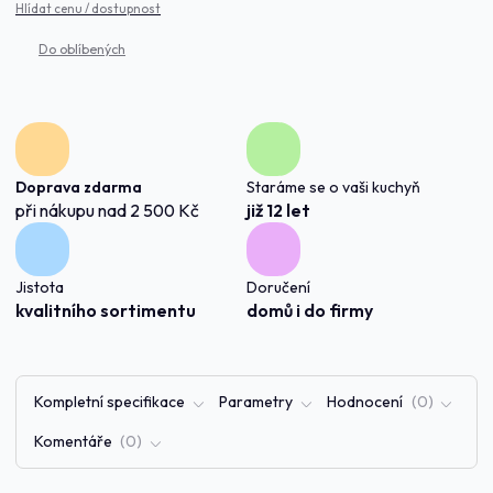
Hlídat cenu / dostupnost
Doprava zdarma
Staráme se o vaši kuchyň
při nákupu nad 2 500 Kč
již 12 let
Jistota
Doručení
kvalitního sortimentu
domů i do firmy
Kompletní specifikace
Parametry
Hodnocení
0
Komentáře
0