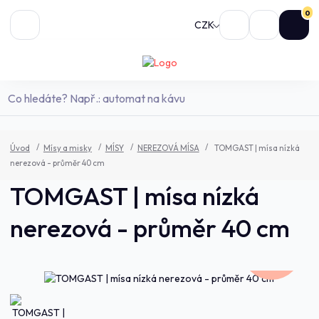
0
CZK
Úvod
Mísy a misky
MÍSY
NEREZOVÁ MÍSA
TOMGAST | mísa nízká
nerezová - průměr 40 cm
TOMGAST | mísa nízká
nerezová - průměr 40 cm
554,0 Kč
- 5 %