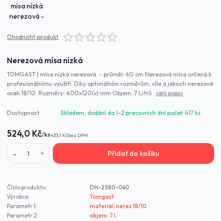
Ohodnotit produkt
Nerezová mísa nízká
TOMGAST | mísa nízká nerezová - průměr 40 cm Nerezová mísa určená k
profesionálnímu využití. Díky optimálním rozměrům, síle a jakosti nerezové
oceli 18/10. Rozměry: 400x120(v) mm Objem: 7 Litrů
celý popis
Dostupnost
Skladem, dodání do 1-2 pracovních dní počet 417 ks
524,0 Kč
/
ks
433,1 Kč
bez DPH
Přidat do košíku
Číslo produktu:
DH-2380-040
Výrobce:
Tomgast
Parametr 1:
materiál: nerez 18/10
Parametr 2:
objem: 7 l