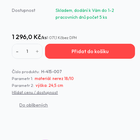
Dostupnost
Skladem, dodání k Vám do 1-2
pracovních dnů počet 5 ks
1 296,0 Kč
/
ks
1 071,1 Kč
bez DPH
Přidat do košíku
Číslo produktu:
H-415-007
Parametr 1:
materiál: nerez 18/10
Parametr 2:
výška: 24,5 cm
Hlídat cenu / dostupnost