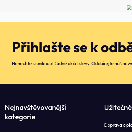
Přihlašte se k odb
Nenechte si uniknout žádné akční slevy. Odebírejte náš news
Nejnavštěvovanější
Užitečné
kategorie
Doprava a pl