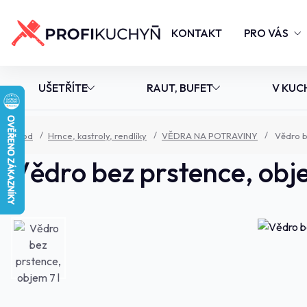
KONTAKT
PRO VÁS
UŠETŘÍTE
RAUT, BUFET
V KUC
Úvod
Hrnce, kastroly, rendlíky
VĚDRA NA POTRAVINY
Vědro b
Vědro bez prstence, obje