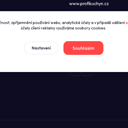
www.profikuchyn.cz
Call centrum P
čnost, zpříjemnění používání webu, analytické účely a v případě udělení
s
zníky
+420774421626
účely cílení reklamy využíváme soubory cookies.
(Po-Pá 8:00-16:00)
news
dmínky
Souhlasím
Nastavení
sales@profikuchyn.cz
stažení