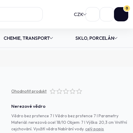
0
CZK
CHEMIE, TRANSPORT
SKLO, PORCELÁN
Ohodnotit produkt
Nerezové vědro
Vědro bez prstence 7 l Vědro bez prstence 7 l Parametry
Materiál: nerezová ocel 18/10 Objem: 7 l Výška: 20,3 cm Vnitřní
cejchování. Využití vědra Nabírání vody.
celý popis