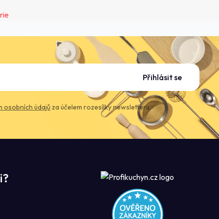
Přihlásit se
 osobních údajů
za účelem rozesílky newsletteru.
i?