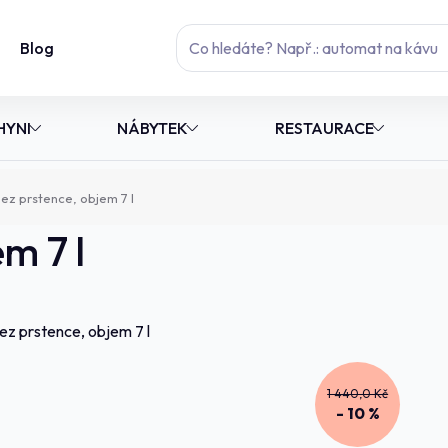
Blog
HYNI
NÁBYTEK
RESTAURACE
ez prstence, objem 7 l
m 7 l
1 440,0 Kč
- 10 %