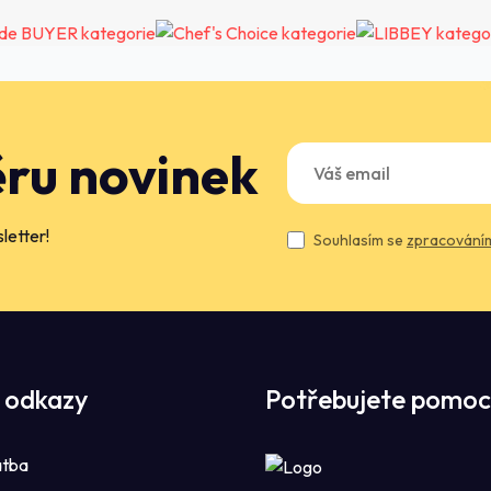
ěru novinek
letter!
Souhlasím se
zpracováním
 odkazy
Potřebujete pomoc
atba