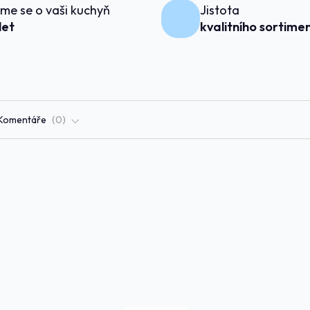
me se o vaši kuchyň
Jistota
 let
kvalitního sortime
Komentáře
0