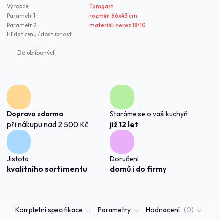
Výrobce:
Tomgast
Parametr 1:
rozměr: 66x45 cm
Parametr 2:
materiál: nerez 18/10
Hlídat cenu / dostupnost
Doprava zdarma
Staráme se o vaši kuchyň
při nákupu nad 2 500 Kč
již 12 let
Jistota
Doručení
kvalitního sortimentu
domů i do firmy
Kompletní specifikace
Parametry
Hodnocení
0