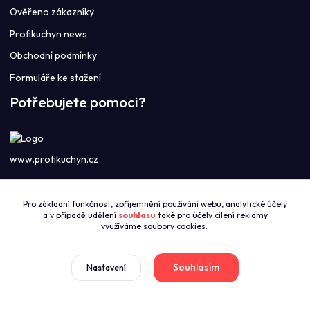
Ověřeno zákazníky
Profikuchyn news
Obchodní podmínky
Formuláře ke stažení
Potřebujete pomoci?
www.profikuchyn.cz
Call centrum PROFIKUCHYN
Pro základní funkčnost, zpříjemnění používání webu, analytické účely
+420774421626
a v případě udělení
souhlasu
také pro účely cílení reklamy
(Po-Pá 8:00-16:00)
využíváme soubory cookies.
sales@profikuchyn.cz
Souhlasím
Nastavení