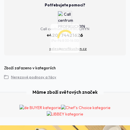
Potřebujete pomoci?
Call centrum PROFIKUCHYN
+420774421626
(Po-Pá 8:00-16:00)
sales@profikuchyn.cz
Zboží zařazeno v kategoriích
Nerezové podnosy a tácy
Máme zboží světových značek