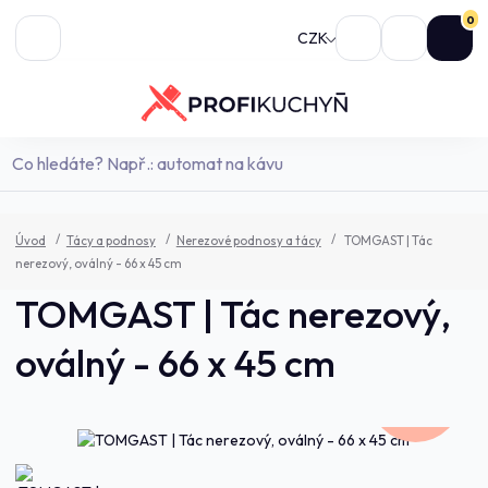
0
CZK
Úvod
Tácy a podnosy
Nerezové podnosy a tácy
TOMGAST | Tác
nerezový, oválný - 66 x 45 cm
TOMGAST | Tác nerezový,
oválný - 66 x 45 cm
1 147,0 Kč
- 9 %