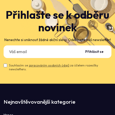
Přihlašte se k odběru
novinek
Nenechte si uniknout žádné akční slevy. Odebírejte náš newsletter!
Přihlásit se
Souhlasím se
zpracováním osobních údajů
za účelem rozesílky
newsletteru.
Nejnavštěvovanější kategorie
Hrnce