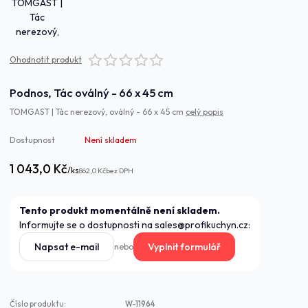
Ohodnotit produkt
Podnos, Tác oválný - 66 x 45 cm
TOMGAST | Tác nerezový, oválný - 66 x 45 cm
celý popis
Dostupnost
Není skladem
1 043,0 Kč
/
ks
862,0 Kč
bez DPH
Tento produkt momentálně není skladem.
Informujte se o dostupnosti na sales@profikuchyn.cz:
Napsat e-mail
Vyplnit formulář
nebo
Číslo produktu:
W-11964