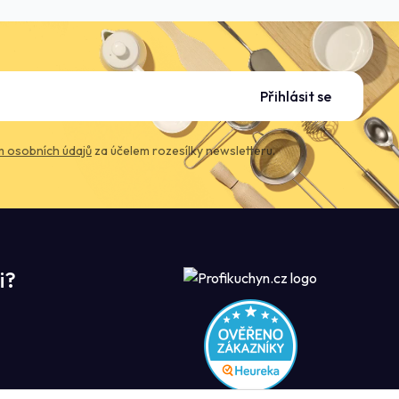
Přihlásit se
 osobních údajů
za účelem rozesílky newsletteru.
i?