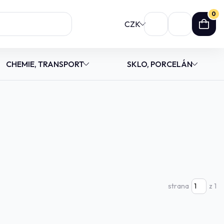
0
CZK
CHEMIE, TRANSPORT
SKLO, PORCELÁN
strana
z 1