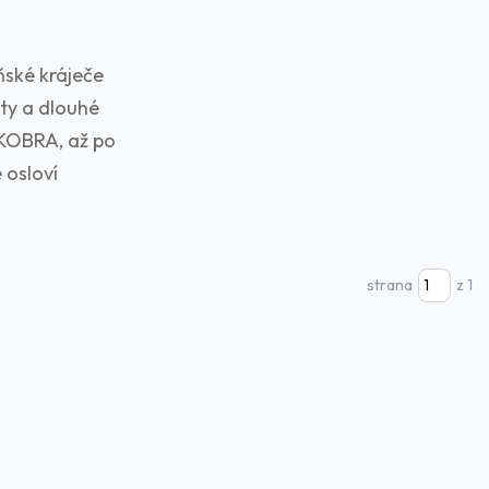
ňské kráječe
ity a dlouhé
 KOBRA, až po
 osloví
strana
z 1