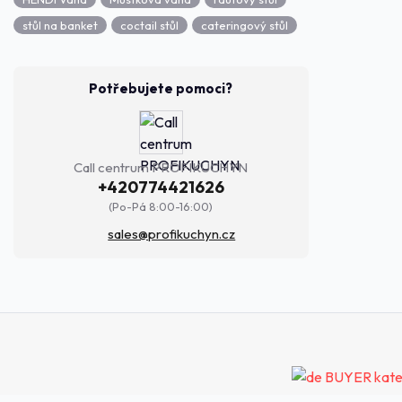
stůl na banket
coctail stůl
cateringový stůl
Potřebujete pomoci?
Call centrum PROFIKUCHYN
+420774421626
(Po-Pá 8:00-16:00)
sales@profikuchyn.cz