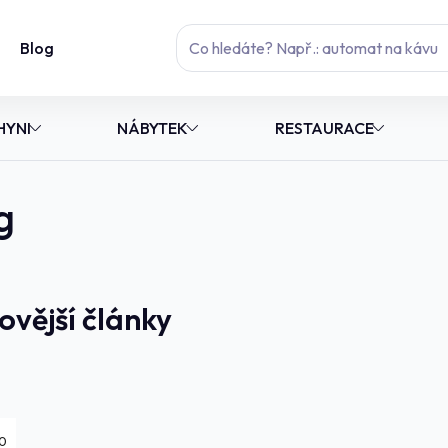
Blog
HYNI
NÁBYTEK
RESTAURACE
g
ovější články
0