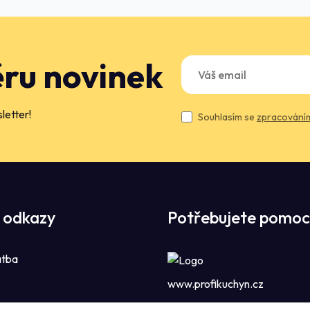
ěru novinek
letter!
Souhlasím se
zpracováním
 odkazy
Potřebujete pomoc
atba
www.profikuchyn.cz