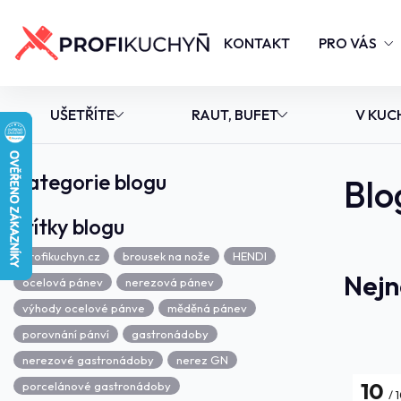
KONTAKT
PRO VÁS
UŠETŘÍTE
RAUT, BUFET
V KUC
Kategorie blogu
Blo
Štítky blogu
Profikuchyn.cz
brousek na nože
HENDI
Nejn
ocelová pánev
nerezová pánev
výhody ocelové pánve
měděná pánev
porovnání pánví
gastronádoby
nerezové gastronádoby
nerez GN
10
porcelánové gastronádoby
1