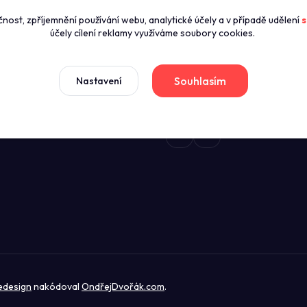
Call centrum P
čnost, zpříjemnění používání webu, analytické účely a v případě udělení
s
zníky
+420774421626
účely cílení reklamy využíváme soubory cookies.
(Po-Pá 8:00-16:00)
news
dmínky
Souhlasím
Nastavení
sales@profikuchyn.cz
stažení
edesign
nakódoval
OndřejDvořák.com
.