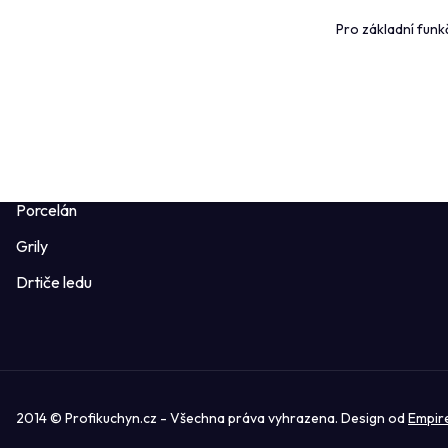
Pro základní funk
Pánve
Ověřeno záka
Sklo, sklenice
Profikuchyn 
Příbory
Obchodní po
Potřeby pro pizzu
Formuláře ke 
Mlýnky a kořenky
Porcelán
Grily
Drtiče ledu
2014 © Profikuchyn.cz - Všechna práva vyhrazena. Design od
Empir