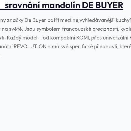
é srovnání mandolín DE BUYER
ny značky De Buyer patří mezi nejvyhledávanější kuchy
y na světě. Jsou symbolem francouzské preciznosti, kval
sti. Každý model – od kompaktní KOMI, přes univerzální
onální REVOLUTION – má své specifické přednosti, které
u