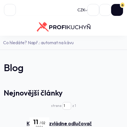
0
CZK
Blog
Nejnovější články
strana
z 1
11
Kolik jídel zvládne odlučovač
02