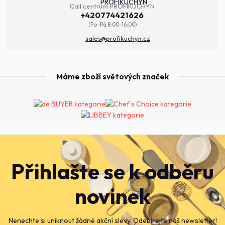
Call centrum PROFIKUCHYN
+420774421626
(Po-Pá 8:00-16:00)
sales@profikuchyn.cz
Máme zboží světových značek
Přihlašte se k odběru
novinek
Nenechte si uniknout žádné akční slevy. Odebírejte náš newsletter!